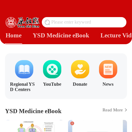
Please enter keyword
搜
Home
YSD Medicine eBook
Lecture Vid
Regional YS
YouTube
Donate
News
D Centers
YSD Medicine eBook
Read More