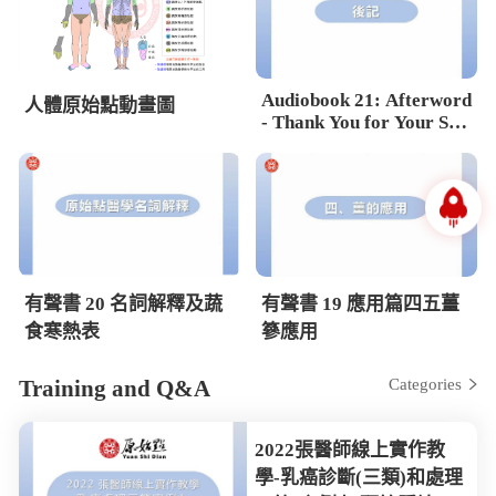
Audiobook 21: Afterword
人體原始點動畫圖
- Thank You for Your Sup
port
有聲書 20 名詞解釋及蔬
有聲書 19 應用篇四五薑
食寒熱表
篸應用
Training and Q&A
Categories
2022張醫師線上實作教
學-乳癌診斷(三類)和處理