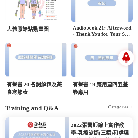
Audiobook 21: Afterword
人體原始點動畫圖
- Thank You for Your Sup
port
有聲書 20 名詞解釋及蔬
有聲書 19 應用篇四五薑
食寒熱表
篸應用
Training and Q&A
Categories
2022張醫師線上實作教
學-乳癌診斷(三類)和處理