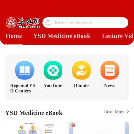
Please enter keyword
搜
Home
YSD Medicine eBook
Lecture Vid
Regional YS
YouTube
Donate
News
D Centers
YSD Medicine eBook
Read More