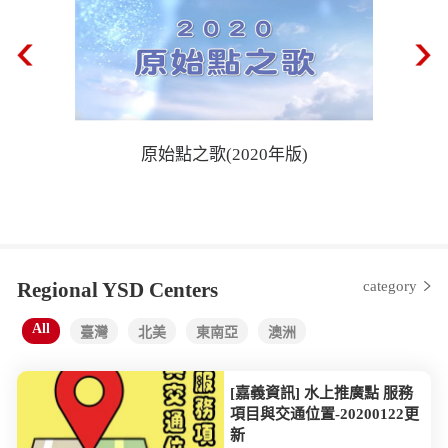
原始點之歌(2020年版)
Regional YSD Centers
category
All
臺灣
北美
東南亞
澳洲
[嘉義資訊] 水上推廣點 服務
項目與交通位置-20200122更
新