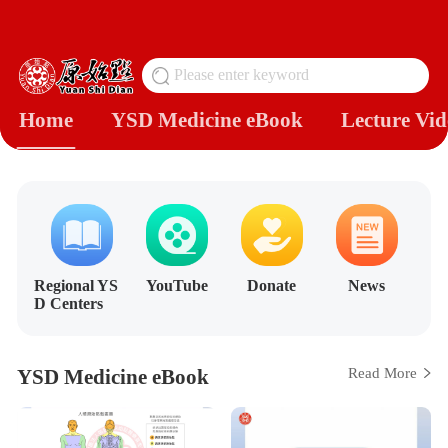
Please enter keyword
搜
Home
YSD Medicine eBook
Lecture Vid
Regional YS
YouTube
Donate
News
D Centers
YSD Medicine eBook
Read More