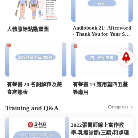
Audiobook 21: Afterword
人體原始點動畫圖
- Thank You for Your Sup
port
有聲書 20 名詞解釋及蔬
有聲書 19 應用篇四五薑
食寒熱表
篸應用
Training and Q&A
Categories
2022張醫師線上實作教
學-乳癌診斷(三類)和處理