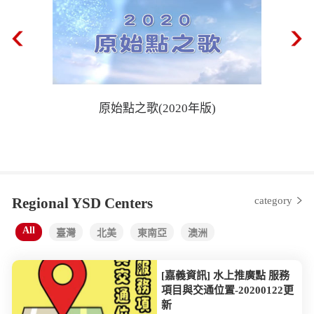
原始點之歌(2020年版)
Regional YSD Centers
category
All
臺灣
北美
東南亞
澳洲
[嘉義資訊] 水上推廣點 服務
項目與交通位置-20200122更
新